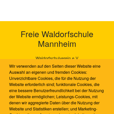
Freie Waldorfschule
Mannheim
Waldorfschulverein e.V
Neckarauer Waldweg 131
Wir verwenden auf den Seiten dieser Website eine
68199 Mannheim
Auswahl an eigenen und fremden Cookies:
Unverzichtbare Cookies, die für die Nutzung der
0621 / 1286100
Website erforderlich sind; funktionale Cookies, die
0621 / 12861021
eine bessere Benutzerfreundlichkeit bei der Nutzung
info@waldorfschule-mannheim.de
der Website ermöglichen; Leistungs-Cookies, mit
denen wir aggregierte Daten über die Nutzung der
Website und Statistiken erstellen; und Marketing-