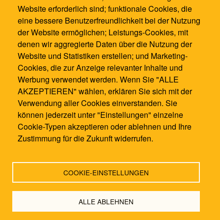
0621 / 1286100
Website erforderlich sind; funktionale Cookies, die
0621 / 12861021
eine bessere Benutzerfreundlichkeit bei der Nutzung
info@waldorfschule-mannheim.de
der Website ermöglichen; Leistungs-Cookies, mit
denen wir aggregierte Daten über die Nutzung der
Website und Statistiken erstellen; und Marketing-
Cookies, die zur Anzeige relevanter Inhalte und
Werbung verwendet werden. Wenn Sie "ALLE
AKZEPTIEREN" wählen, erklären Sie sich mit der
Verwendung aller Cookies einverstanden. Sie
können jederzeit unter "Einstellungen" einzelne
Cookie-Typen akzeptieren oder ablehnen und Ihre
Zustimmung für die Zukunft widerrufen.
COOKIE-EINSTELLUNGEN
Kontakt
|
Impressum
|
Datenschutzbestimmung
|
Login
by
Endo7
ALLE ABLEHNEN