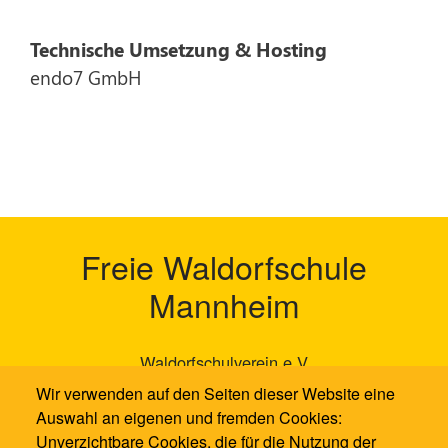
Technische Umsetzung & Hosting
endo7 GmbH
Freie Waldorfschule
Mannheim
Waldorfschulverein e.V
Neckarauer Waldweg 131
Wir verwenden auf den Seiten dieser Website eine
68199 Mannheim
Auswahl an eigenen und fremden Cookies:
Unverzichtbare Cookies, die für die Nutzung der