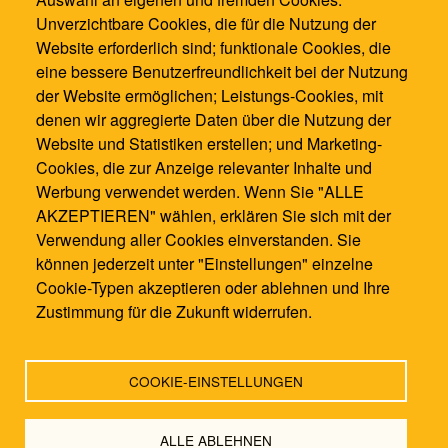
Unverzichtbare Cookies, die für die Nutzung der
0621 / 1286100
Website erforderlich sind; funktionale Cookies, die
0621 / 12861021
eine bessere Benutzerfreundlichkeit bei der Nutzung
info@waldorfschule-mannheim.de
der Website ermöglichen; Leistungs-Cookies, mit
denen wir aggregierte Daten über die Nutzung der
Website und Statistiken erstellen; und Marketing-
Cookies, die zur Anzeige relevanter Inhalte und
Werbung verwendet werden. Wenn Sie "ALLE
AKZEPTIEREN" wählen, erklären Sie sich mit der
Verwendung aller Cookies einverstanden. Sie
können jederzeit unter "Einstellungen" einzelne
Cookie-Typen akzeptieren oder ablehnen und Ihre
Zustimmung für die Zukunft widerrufen.
COOKIE-EINSTELLUNGEN
Kontakt
|
Impressum
|
Datenschutzbestimmung
|
Login
by
Endo7
ALLE ABLEHNEN