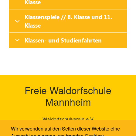
Klasse
Klassenspiele // 8. Klasse und 11.
Klasse
Klassen- und Studienfahrten
Freie Waldorfschule
Mannheim
Waldorfschulverein e.V
Neckarauer Waldweg 131
Wir verwenden auf den Seiten dieser Website eine
68199 Mannheim
Auswahl an eigenen und fremden Cookies: