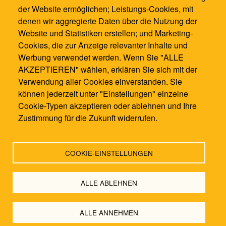
info@waldorfschule-mannheim.de
der Website ermöglichen; Leistungs-Cookies, mit
denen wir aggregierte Daten über die Nutzung der
Website und Statistiken erstellen; und Marketing-
Cookies, die zur Anzeige relevanter Inhalte und
Werbung verwendet werden. Wenn Sie "ALLE
AKZEPTIEREN" wählen, erklären Sie sich mit der
Verwendung aller Cookies einverstanden. Sie
können jederzeit unter "Einstellungen" einzelne
Cookie-Typen akzeptieren oder ablehnen und Ihre
Zustimmung für die Zukunft widerrufen.
COOKIE-EINSTELLUNGEN
Kontakt
|
Impressum
|
Datenschutzbestimmung
|
Login
by
Endo7
ALLE ABLEHNEN
ALLE ANNEHMEN