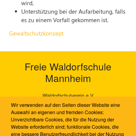
wird,
Unterstützung bei der Aufarbeitung, falls
es zu einem Vorfall gekommen ist.
Gewaltschutzkonzept
Freie Waldorfschule
Mannheim
Waldorfschulverein e.V
Neckarauer Waldweg 131
Wir verwenden auf den Seiten dieser Website eine
68199 Mannheim
Auswahl an eigenen und fremden Cookies:
Unverzichtbare Cookies, die für die Nutzung der
0621 / 1286100
Website erforderlich sind; funktionale Cookies, die
0621 / 12861021
eine bessere Benutzerfreundlichkeit bei der Nutzung