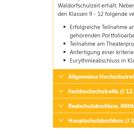
Waldorfschulzeit erhält. Nebe
den Klassen 9 - 12 folgende ve
Erfolgreiche Teilnahme a
gehörenden Portfolioarb
Teilnahme am Theaterproj
Anfertigung einer kriteri
Eurythmieabschluss in Kl
Allgemeine Hochschulreif
Fachhochschulreife // 12.
Realschulabschluss, Mittle
Hauptschulabschluss // 1