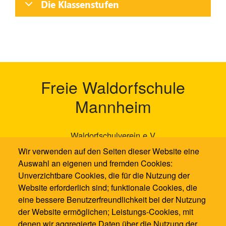
Die Klassenstufen
Freie Waldorfschule
Mannheim
Waldorfschulverein e.V
Neckarauer Waldweg 131
Wir verwenden auf den Seiten dieser Website eine
68199 Mannheim
Auswahl an eigenen und fremden Cookies:
Unverzichtbare Cookies, die für die Nutzung der
0621 / 1286100
Website erforderlich sind; funktionale Cookies, die
0621 / 12861021
eine bessere Benutzerfreundlichkeit bei der Nutzung
info@waldorfschule-mannheim.de
der Website ermöglichen; Leistungs-Cookies, mit
denen wir aggregierte Daten über die Nutzung der