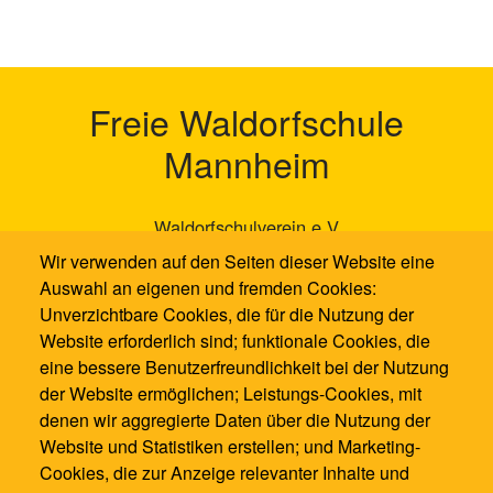
Freie Waldorfschule
Mannheim
Waldorfschulverein e.V
Neckarauer Waldweg 131
Wir verwenden auf den Seiten dieser Website eine
68199 Mannheim
Auswahl an eigenen und fremden Cookies:
Unverzichtbare Cookies, die für die Nutzung der
0621 / 1286100
Website erforderlich sind; funktionale Cookies, die
0621 / 12861021
eine bessere Benutzerfreundlichkeit bei der Nutzung
info@waldorfschule-mannheim.de
der Website ermöglichen; Leistungs-Cookies, mit
denen wir aggregierte Daten über die Nutzung der
Website und Statistiken erstellen; und Marketing-
Cookies, die zur Anzeige relevanter Inhalte und