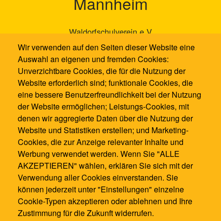
Mannheim
Waldorfschulverein e.V
Neckarauer Waldweg 131
Wir verwenden auf den Seiten dieser Website eine
68199 Mannheim
Auswahl an eigenen und fremden Cookies:
Unverzichtbare Cookies, die für die Nutzung der
0621 / 1286100
Website erforderlich sind; funktionale Cookies, die
0621 / 12861021
eine bessere Benutzerfreundlichkeit bei der Nutzung
info@waldorfschule-mannheim.de
der Website ermöglichen; Leistungs-Cookies, mit
denen wir aggregierte Daten über die Nutzung der
Website und Statistiken erstellen; und Marketing-
Cookies, die zur Anzeige relevanter Inhalte und
Werbung verwendet werden. Wenn Sie "ALLE
AKZEPTIEREN" wählen, erklären Sie sich mit der
Verwendung aller Cookies einverstanden. Sie
können jederzeit unter "Einstellungen" einzelne
Cookie-Typen akzeptieren oder ablehnen und Ihre
Zustimmung für die Zukunft widerrufen.